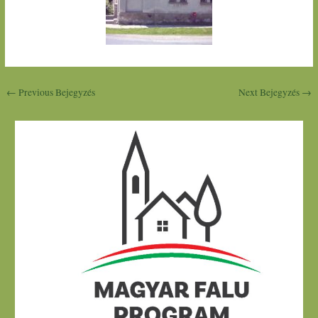
←
Previous Bejegyzés
Next Bejegyzés
→