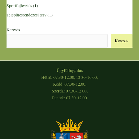
Sportfejlesztés
(1)
Településrendezési terv
(1)
Keresés
Keresés
Ügyfélfogadás
Hétfő: 07.30-12.00, 12.30-16.00,
Kedd: 07.30-12.00,
Szerda: 07.30-12.00,
Péntek: 07.30-12.00