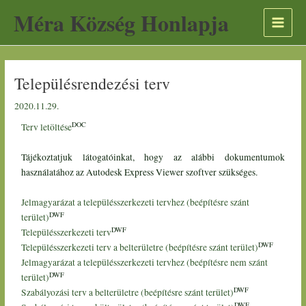
Skip
Scroll
A
Méra Község Honlapja
to
to
r
content
Top
c
h
Településrendezési terv
í
v
2020.11.29.
u
DOC
Terv letöltése
m
Tájékoztatjuk látogatóinkat, hogy az alábbi dokumentumok
használatához az Autodesk Express Viewer szoftver szükséges.
Jelmagyarázat a településszerkezeti tervhez (beépítésre szánt
DWF
terület)
DWF
Településszerkezeti terv
DWF
Településszerkezeti terv a belterületre (beépítésre szánt terület)
Jelmagyarázat a településszerkezeti tervhez (beépítésre nem szánt
DWF
terület)
DWF
Szabályozási terv a belterületre (beépítésre szánt terület)
DWF