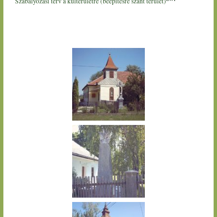
Szabályozási terv a külterületre (beépítésre szánt terület)