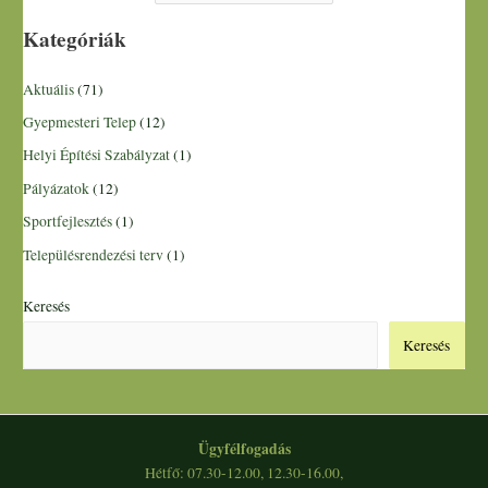
Kategóriák
Aktuális
(71)
Gyepmesteri Telep
(12)
Helyi Építési Szabályzat
(1)
Pályázatok
(12)
Sportfejlesztés
(1)
Településrendezési terv
(1)
Keresés
Keresés
Ügyfélfogadás
Hétfő: 07.30-12.00, 12.30-16.00,