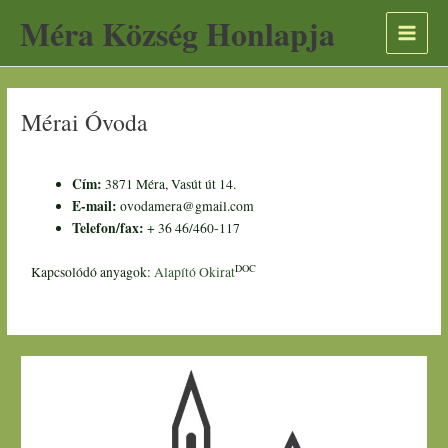
Skip
Scroll
A
Méra Község Honlapja
to
to
r
content
Top
c
h
Mérai Óvoda
í
v
u
Cím:
3871 Méra, Vasút út 14.
m
E-mail:
ovodamera@gmail.com
Telefon/fax:
+ 36 46/460-117
DOC
Kapcsolódó anyagok:
Alapító Okirat