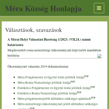
Skip
Scroll
A
Méra Község Honlapja
to
to
r
content
Top
c
h
Választások, szavazások
í
v
A Mérai Helyi Választási Bizottság 1/2023. (VII.24.) számú
u
határozata
m
Megüresedett roma nemzetiségi önkormányzati képviselői mandátum
betöltése
Ökormányzati választás 2019 dokumentumai
PDF
Méra Polgármester és Egyéni listás jelöltek listája
PDF
Méra Roma Nemzetiségi jelöltek listája
PDF
Fulókércs Polgármester és Egyéni listás jelöltek listája
PDF
Fulókércs Roma Nemzetiségi jelöltek listája
PDF
Méra polgármesterjelölt állításhoz szükséges ajánlások
Méra nemzetiségi önkormányzati jelölt állításhoz szükséges
PDF