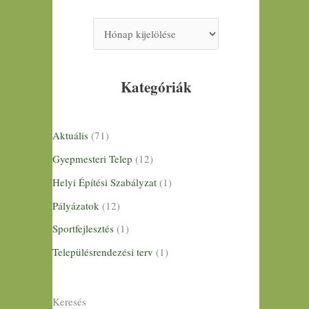
Kategóriák
Aktuális
(71)
Gyepmesteri Telep
(12)
Helyi Építési Szabályzat
(1)
Pályázatok
(12)
Sportfejlesztés
(1)
Településrendezési terv
(1)
Keresés