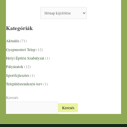
Kategóriák
Aktuális
(71)
Gyepmesteri Telep
(12)
Helyi Építési Szabályzat
(1)
Pályázatok
(12)
Sportfejlesztés
(1)
Településrendezési terv
(1)
Keresés
Keresés