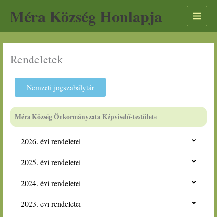
Skip
A
Méra Község Honlapja
to
r
content
c
h
Rendeletek
í
v
u
Nemzeti jogszabálytár
m
Méra Község Önkormányzata Képviselő-testülete
2026. évi rendeletei
2025. évi rendeletei
2024. évi rendeletei
2023. évi rendeletei