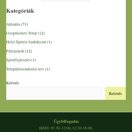
Kategóriák
Aktuális
(71)
Gyepmesteri Telep
(12)
Helyi Építési Szabályzat
(1)
Pályázatok
(12)
Sportfejlesztés
(1)
Településrendezési terv
(1)
Keresés
Keresés
Ügyfélfogadás
Hétfő: 07.30-12.00, 12.30-16.00,