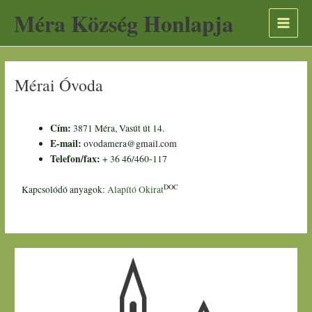
Skip
Scroll
A
Méra Község Honlapja
to
to
r
content
Top
c
h
Mérai Óvoda
í
v
u
Cím:
3871 Méra, Vasút út 14.
m
E-mail:
ovodamera@gmail.com
Telefon/fax:
+ 36 46/460-117
DOC
Kapcsolódó anyagok:
Alapító Okirat