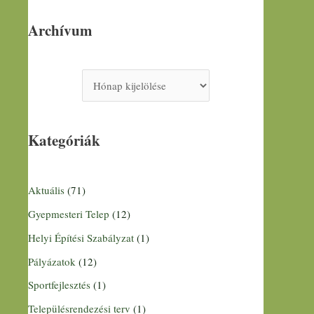
Archívum
Kategóriák
Aktuális
(71)
Gyepmesteri Telep
(12)
Helyi Építési Szabályzat
(1)
Pályázatok
(12)
Sportfejlesztés
(1)
Településrendezési terv
(1)