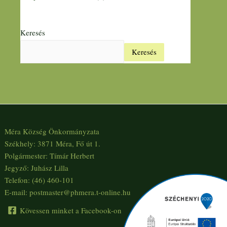
Keresés
Keresés
Méra Község Önkormányzata
Székhely: 3871 Méra, Fő út 1.
Polgármester: Tímár Herbert
Jegyző: Juhász Lilla
Telefon: (46) 460-101
E-mail: postmaster@phmera.t-online.hu
Kövessen minket a Facebook-on