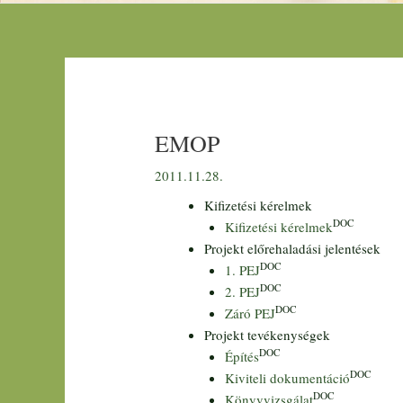
EMOP
2011.11.28.
Kifizetési kérelmek
DOC
Kifizetési kérelmek
Projekt előrehaladási jelentések
DOC
1. PEJ
DOC
2. PEJ
DOC
Záró PEJ
Projekt tevékenységek
DOC
Építés
DOC
Kiviteli dokumentáció
DOC
Könyvvizsgálat