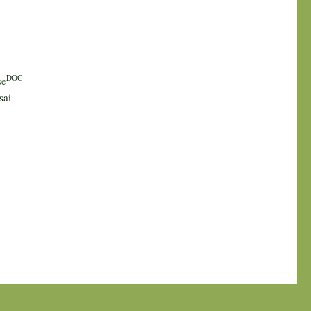
DOC
se
sai