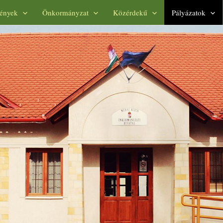
ények
Önkormányzat
Közérdekű
Pályázatok