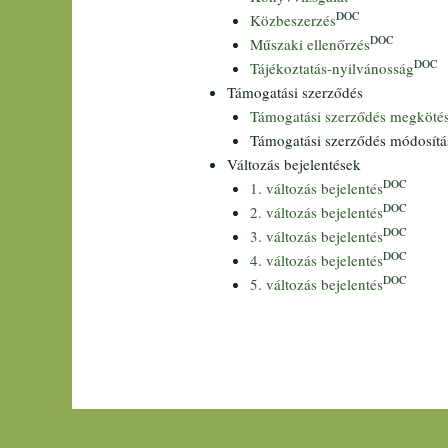
DOC
Közbeszerzés
DOC
Műszaki ellenőrzés
DOC
Tájékoztatás-nyilvánosság
Támogatási szerződés
Támogatási szerződés megköté
Támogatási szerződés módosítá
Változás bejelentések
DOC
1. változás bejelentés
DOC
2. változás bejelentés
DOC
3. változás bejelentés
DOC
4. változás bejelentés
DOC
5. változás bejelentés