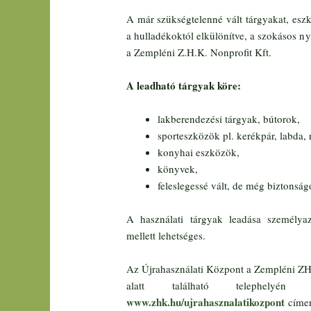
A már szükségtelenné vált tárgyakat, esz
a hulladékoktól elkülönítve, a szokásos ny
a Zempléni Z.H.K. Nonprofit Kft.
A leadható tárgyak köre:
lakberendezési tárgyak, bútorok,
sporteszközök pl. kerékpár, labda, r
konyhai eszközök,
könyvek,
feleslegessé vált, de még biztonsá
A használati tárgyak leadása személya
mellett lehetséges.
Az Újrahasználati Központ a Zempléni ZHK
alatt található telephelyén
www.zhk.hu/ujrahasznalatikozpont
címen