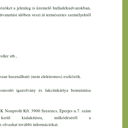
közöket a jelenleg is üzemelő hulladékudvarokban,
itvatartási időben veszi át természetes személyektől
oller stb.,
gosan használható (nem elektromos) eszközök.
zonosító igazolvány és lakcímkártya bemutatása
 Nonprofit Kft. 3900 Szerencs, Eperjes u.7. szám
 kerül kialakításra, működéséről a
 olvashat további információkat.