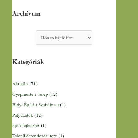
Archívum
Kategóriák
Aktuális
(71)
Gyepmesteri Telep
(12)
Helyi Építési Szabályzat
(1)
Pályázatok
(12)
Sportfejlesztés
(1)
Településrendezési terv
(1)