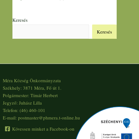
Keresés
Keresés
Méra Község Önkormányzata
Székhely: 3871 Méra, Fő út 1.
Polgármester: Tímár Herbert
Jegyző: Juhász Lilla
Telefon: (46) 460-101
E-mail: postmaster@phmera.t-online.hu
Kövessen minket a Facebook-on