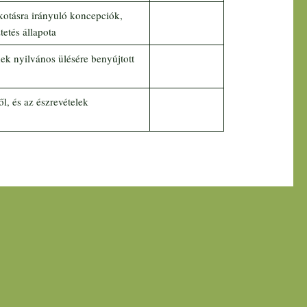
kotásra irányuló koncepciók,
tetés állapota
ek nyilvános ülésére benyújtott
l, és az észrevételek