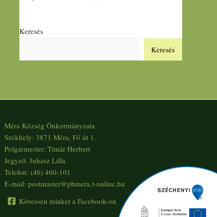
Keresés
Keresés
Méra Község Önkormányzata
Székhely: 3871 Méra, Fő út 1.
Polgármester: Tímár Herbert
Jegyző: Juhász Lilla
Telefon: (46) 460-101
E-mail: postmaster@phmera.t-online.hu
Kövessen minket a Facebook-on