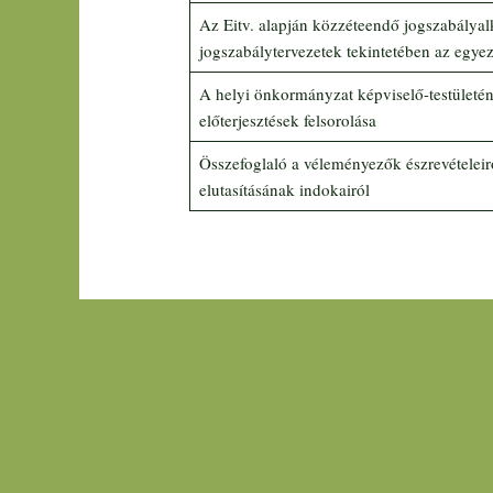
Az Eitv. alapján közzéteendő jogszabályal
jogszabálytervezetek tekintetében az egyez
A helyi önkormányzat képviselő-testületén
előterjesztések felsorolása
Összefoglaló a véleményezők észrevételeirő
elutasításának indokairól