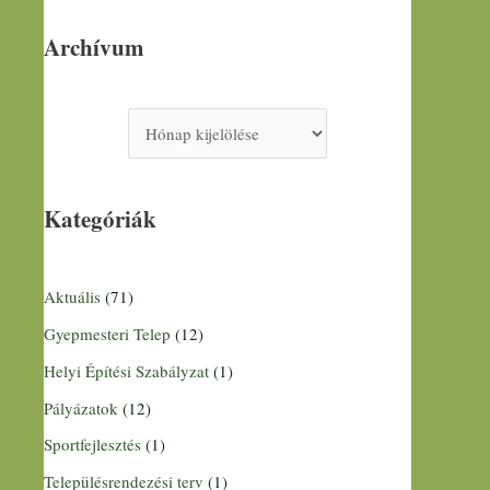
Archívum
Kategóriák
Aktuális
(71)
Gyepmesteri Telep
(12)
Helyi Építési Szabályzat
(1)
Pályázatok
(12)
Sportfejlesztés
(1)
Településrendezési terv
(1)