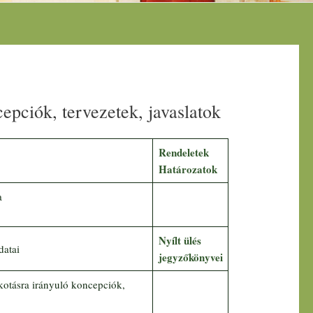
epciók, tervezetek, javaslatok
Rendeletek
Határozatok
a
Nyílt ülés
datai
jegyzőkönyvei
kotásra irányuló koncepciók,